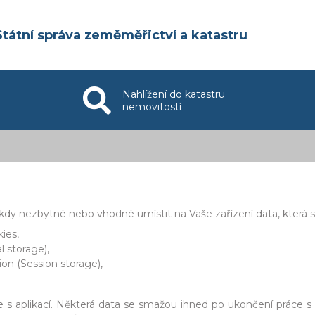
Státní správa zeměměřictví a katastru
Nahlížení do katastru
nemovitostí
ěkdy nezbytné nebo vhodné umístit na Vaše zařízení data, která 
ies,
l storage),
sion (Session storage),
e s aplikací. Některá data se smažou ihned po ukončení práce s 