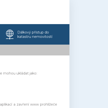
Dálkový přístup do
katastru nemovitostí
se mohou ukládat jako:
aplikací a zavření www prohlížeče