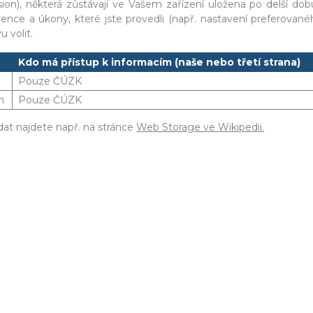
ion), některá zůstávají ve Vašem zařízení uložena po delší dob
ence a úkony, které jste provedli (např. nastavení preferovanéh
 volit.
Kdo má přístup k informacím (naše nebo třetí strana)
Pouze ČÚZK
n
Pouze ČÚZK
dat najdete např. na stránce
Web Storage ve Wikipedii.