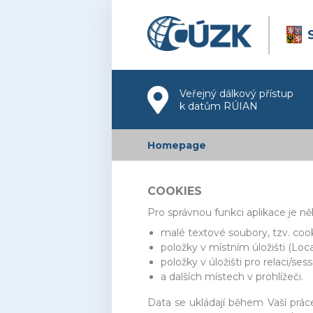
Veřejný dálkový přístup
k datům RÚIAN
Homepage
COOKIES
Pro správnou funkci aplikace je n
malé textové soubory, tzv. cook
položky v místním úložišti (Loca
položky v úložišti pro relaci/ses
a dalších místech v prohlížeči.
Data se ukládají během Vaší prác