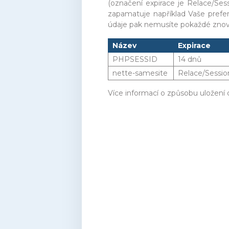
(označení expirace je Relace/Sess
zapamatuje například Vaše prefer
údaje pak nemusíte pokaždé znovu
Název
Expirace
PHPSESSID
14 dnů
nette-samesite
Relace/Sessio
Více informací o způsobu uložení 